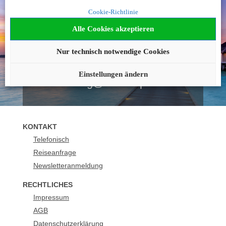
Noch nicht fündig
Cookie-Richtlinie
geworden?
Alle Cookies akzeptieren
Wir beraten Sie gerne!
Nur technisch notwendige Cookies
0043 12051290
Einstellungen ändern
buchung@urlaubsplus.de
KONTAKT
Telefonisch
Reiseanfrage
Newsletteranmeldung
RECHTLICHES
Impressum
AGB
Datenschutzerklärung