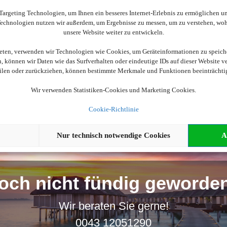
Wir brauchen Ihre Einwilligung
argeting Technologien, um Ihnen ein besseres Internet-Erlebnis zu ermöglichen und
 Technologien nutzen wir außerdem, um Ergebnisse zu messen, um zu verstehen, w
ellen, aktivieren Sie bitte die Cookies. Es werden ggf. personenbe
unsere Website weiter zu entwickeln.
ieten, verwenden wir Technologien wie Cookies, um Geräteinformationen zu speich
Cookies akzeptieren
 können wir Daten wie das Surfverhalten oder eindeutige IDs auf dieser Website v
eilen oder zurückziehen, können bestimmte Merkmale und Funktionen beeinträchti
Wir verwenden Statistiken-Cookies und Marketing Cookies.
Cookie-Richtlinie
Nur technisch notwendige Cookies
A
och nicht fündig geworde
Wir beraten Sie gerne!
0043 12051290