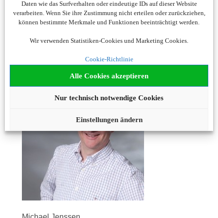
Daten wie das Surfverhalten oder eindeutige IDs auf dieser Website
und wünsche Ihnen allseits schöne und
verarbeiten. Wenn Sie ihre Zustimmung nicht erteilen oder zurückziehen,
erholsame Urlaubstage und erlebnisreiche Reisen
können bestimmte Merkmale und Funktionen beeinträchtigt werden.
in alle Welt!
Wir verwenden Statistiken-Cookies und Marketing Cookies.
Cookie-Richtlinie
Herzlichst Ihr
Alle Cookies akzeptieren
Nur technisch notwendige Cookies
Einstellungen ändern
Michael Jenssen