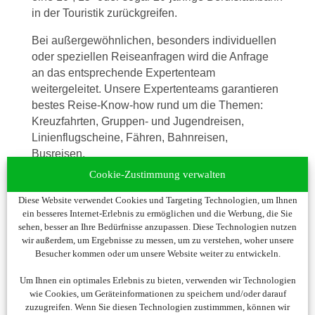
in der Touristik zurückgreifen.
Bei außergewöhnlichen, besonders individuellen
oder speziellen Reiseanfragen wird die Anfrage
an das entsprechende Expertenteam
weitergeleitet. Unsere Expertenteams garantieren
bestes Reise-Know-how rund um die Themen:
Kreuzfahrten, Gruppen- und Jugendreisen,
Linienflugscheine, Fähren, Bahnreisen,
Busreisen.
Cookie-Zustimmung verwalten
Meine Vision war von Anfang an, mit vielfältigen
Produkten und hervorragendem Service unseren
Diese Website verwendet Cookies und Targeting Technologien, um Ihnen
KundInnen einen echten Nutzen und Mehrwert zu
ein besseres Internet-Erlebnis zu ermöglichen und die Werbung, die Sie
sehen, besser an Ihre Bedürfnisse anzupassen. Diese Technologien nutzen
bieten. Seit über 15 Jahren wissen auch unsere
wir außerdem, um Ergebnisse zu messen, um zu verstehen, woher unsere
KundInnen unseren Service sehr zu schätzen und
Besucher kommen oder um unsere Website weiter zu entwickeln.
buchen über uns jährlich ihre Urlaubsreisen.
Um Ihnen ein optimales Erlebnis zu bieten, verwenden wir Technologien
Ich danke Ihnen im Namen meiner
wie Cookies, um Geräteinformationen zu speichern und/oder darauf
MitarbeiterInnen für Ihre Treue und Ihr Vertrauen
zuzugreifen. Wenn Sie diesen Technologien zustimmmen, können wir