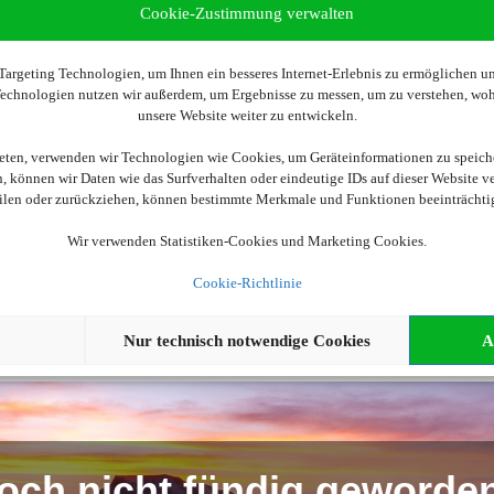
Cookie-Zustimmung verwalten
argeting Technologien, um Ihnen ein besseres Internet-Erlebnis zu ermöglichen und
 Technologien nutzen wir außerdem, um Ergebnisse zu messen, um zu verstehen, w
Wir brauchen Ihre Einwilligung
unsere Website weiter zu entwickeln.
ellen, aktivieren Sie bitte die Cookies. Es werden ggf. personenbe
ieten, verwenden wir Technologien wie Cookies, um Geräteinformationen zu speich
 können wir Daten wie das Surfverhalten oder eindeutige IDs auf dieser Website v
eilen oder zurückziehen, können bestimmte Merkmale und Funktionen beeinträchti
Cookies akzeptieren
Wir verwenden Statistiken-Cookies und Marketing Cookies.
Cookie-Richtlinie
Nur technisch notwendige Cookies
A
och nicht fündig geworde