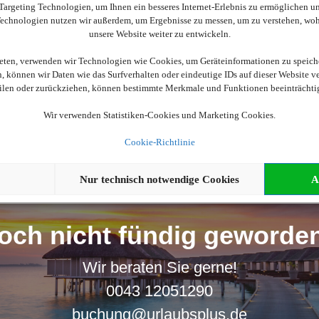
argeting Technologien, um Ihnen ein besseres Internet-Erlebnis zu ermöglichen und
 Technologien nutzen wir außerdem, um Ergebnisse zu messen, um zu verstehen, w
unsere Website weiter zu entwickeln.
ieten, verwenden wir Technologien wie Cookies, um Geräteinformationen zu speich
Wir brauchen Ihre Einwilligung
 können wir Daten wie das Surfverhalten oder eindeutige IDs auf dieser Website v
eilen oder zurückziehen, können bestimmte Merkmale und Funktionen beeinträchti
ellen, aktivieren Sie bitte die Cookies. Es werden ggf. personenbe
Wir verwenden Statistiken-Cookies und Marketing Cookies.
Cookies akzeptieren
Cookie-Richtlinie
Nur technisch notwendige Cookies
A
och nicht fündig geworde
Wir beraten Sie gerne!
0043 12051290
buchung@urlaubsplus.de