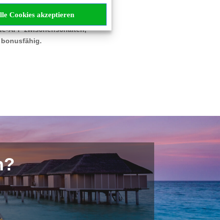
ind.
lle Cookies akzeptieren
ide-APP zwischenschalten,
 bonusfähig.
n?