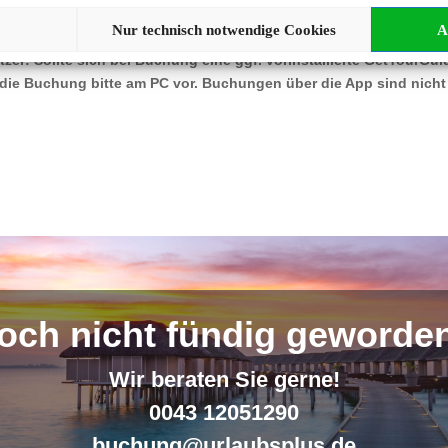
Um Ihnen eine Buchung automatisch zuordnen zu können,
 es erforderlich, dass Sie jetzt in Ihrem Urlaubsplus-Account eingeloggt s
Nur technisch notwendige Cookies
A
zer: Sollte sich bei Buchung eine ggf. vorinstallierte GetYourGu
die Buchung bitte am PC vor. Buchungen über die App sind nicht
och nicht fündig geworde
Wir beraten Sie gerne!
0043 12051290
buchung@urlaubsplus.de