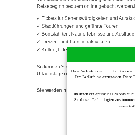
Reisebeginn bequem online gebucht werden.Be
Tickets für Sehenswürdigkeiten und Attrakti
Stadtführungen und geführte Touren
Bootsfahrten, Naturerlebnisse und Ausflüge
Freizeit- und Familienaktivitäten
Kultur-, Erlebnis- und Abenteuerangebote
So können Sie Ihre Reise individuell gestalte
Diese Website verwendet Cookies und T
Urlaubstage optimal planen.
Ihre Bedürfnisse anzupassen. Diese
Sie werden nun auf die Seite unseres Partn
Um Ihnen ein optimales Erlebnis zu b
Sie diesen Technologien zustimmmen,
nicht ert