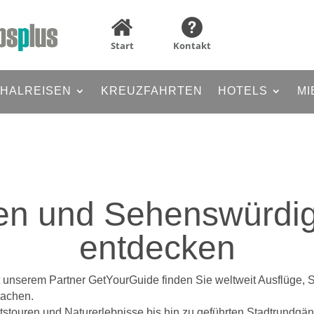
Start
Kontakt
HALREISEN
KREUZFAHRTEN
HOTELS
MI
en und Sehenswürdig
entdecken
nserem Partner GetYourGuide finden Sie weltweit Ausflüge, Stad
machen.
touren und Naturerlebnisse bis hin zu geführten Stadtrundgän