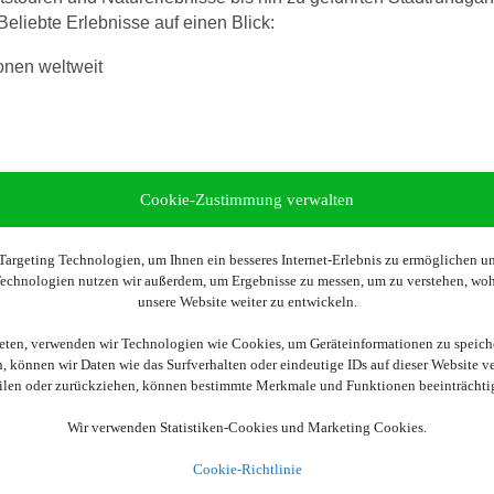
liebte Erlebnisse auf einen Blick:
onen weltweit
Cookie-Zustimmung verwalten
n und viele Highlights bereits vorab planen. So lassen sich län
argeting Technologien, um Ihnen ein besseres Internet-Erlebnis zu ermöglichen und
 Technologien nutzen wir außerdem, um Ergebnisse zu messen, um zu verstehen, w
unsere Website weiter zu entwickeln.
ers GetYourGuide weitergeleitet.
ieten, verwenden wir Technologien wie Cookies, um Geräteinformationen zu speich
 können wir Daten wie das Surfverhalten oder eindeutige IDs auf dieser Website v
eilen oder zurückziehen, können bestimmte Merkmale und Funktionen beeinträchti
Wir verwenden Statistiken-Cookies und Marketing Cookies.
Bitte beachten Sie:
Cookie-Richtlinie