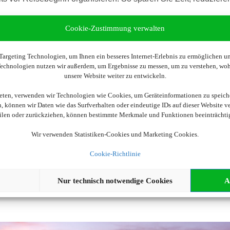
Cookie-Zustimmung verwalten
häfen in Deutschland und Europa
rken
argeting Technologien, um Ihnen ein besseres Internet-Erlebnis zu ermöglichen und
 Technologien nutzen wir außerdem, um Ergebnisse zu messen, um zu verstehen, w
Aufenthalt vor dem Abflug
unsere Website weiter zu entwickeln.
Reiseziel
ieten, verwenden wir Technologien wie Cookies, um Geräteinformationen zu speich
 größere Auswahl und sichert günstige Preise.
 können wir Daten wie das Surfverhalten oder eindeutige IDs auf dieser Website v
eilen oder zurückziehen, können bestimmte Merkmale und Funktionen beeinträchti
ners Holiday Extras weitergeleitet.
Wir verwenden Statistiken-Cookies und Marketing Cookies.
Cookie-Richtlinie
Nur technisch notwendige Cookies
A