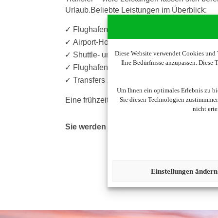
Urlaub.Beliebte Leistungen im Überblick:
Flughafenparkplätze an zahlreichen Flug
Airport-Hotels – auf Wunsch inklusive Pa
Diese Website verwendet Cookies und T
Shuttle- und Valet-Parking-Angebote
Ihre Bedürfnisse anzupassen. Diese
Flughafen-Lounges für einen angenehmen 
Transfers zwischen Flughafen, Hotel und 
Um Ihnen ein optimales Erlebnis zu b
Eine frühzeitige Buchung bietet häufig eine
Sie diesen Technologien zustimmmen,
nicht ert
Sie werden nun auf die Seite unseres Part
Einstellungen ändern