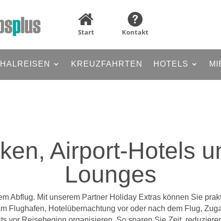
Start
Kontakt
HALREISEN
KREUZFAHRTEN
HOTELS
MI
ken, Airport-Hotels u
Lounges
em Abflug. Mit unserem Partner Holiday Extras können Sie prak
 Flughafen, Hotelübernachtung vor oder nach dem Flug, Zuga
its vor Reisebeginn organisieren. So sparen Sie Zeit, reduziere